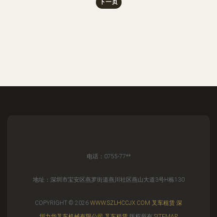
下一页
电话：0755-77**
地址：深圳市宝安区燕罗街道燕川社区燕山大道3号H栋130
COPYRIGHT © 2026
WWW.SZLHCCJX.COM
叉车租赁
深
圳力华叉车机械有限公司
叉车租赁
版权所有
SITEMAP