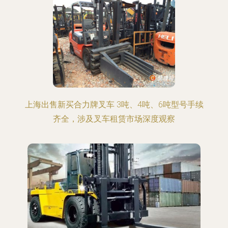
上海出售新买合力牌叉车 3吨、4吨、6吨型号手续
齐全，涉及叉车租赁市场深度观察