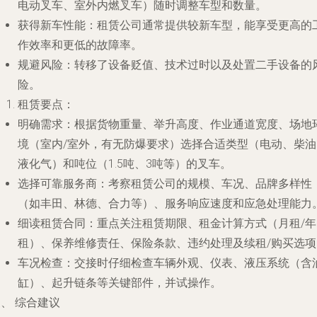
电动叉车、室外内燃叉车）随时调整车型和数量。
获得新车性能
：租赁公司通常提供较新车型，能享受更高的
作效率和更低的故障率。
规避风险
：转移了设备贬值、技术过时以及处置二手设备的
险。
租赁要点
：
明确需求
：根据货物重量、举升高度、作业通道宽度、场地
境（室内/室外，有无防爆要求）选择合适类型（电动、柴油
液化气）和吨位（1.5吨、3吨等）的叉车。
选择可靠服务商
：考察租赁公司的规模、车况、品牌多样性
（如丰田、林德、合力等）、服务响应速度和应急处理能力
细读租赁合同
：重点关注租赁期限、租金计算方式（月租/年
租）、保养维修责任、保险条款、违约处理及续租/购买选项
车况检查
：交接时仔细检查车辆外观、仪表、液压系统（含
缸）、起升链条等关键部件，并试操作。
、 综合建议