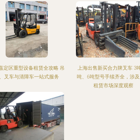
嘉定区重型设备租赁全攻略 吊
上海出售新买合力牌叉车 3
、叉车与清障车一站式服务
吨、6吨型号手续齐全，涉
租赁市场深度观察